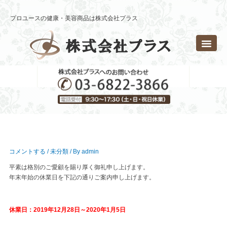
内
容
プロユースの健康・美容商品は株式会社プラス
を
ス
キ
ッ
プ
コメントする
/
未分類
/ By
admin
平素は格別のご愛顧を賜り厚く御礼申し上げます。
年末年始の休業日を下記の通りご案内申し上げます。
休業日：2019年12月28日～2020年1月5日