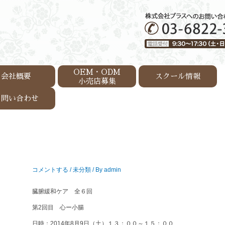
OEM・ODM
会社概要
スクール情報
小売店募集
お問い合わせ
コメントする
/
未分類
/ By
admin
臓腑緩和ケア 全６回
第2回目 心ー小腸
日時：2014年8月9日（土）１３：００～１５：００