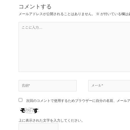
コメントする
メールアドレスが公開されることはありません。
※
が付いている欄は
こ
こ
に
入
力…
名
メ
前
ー
*
ル
*
次回のコメントで使用するためブラウザーに自分の名前、メール
上に表示された文字を入力してください。