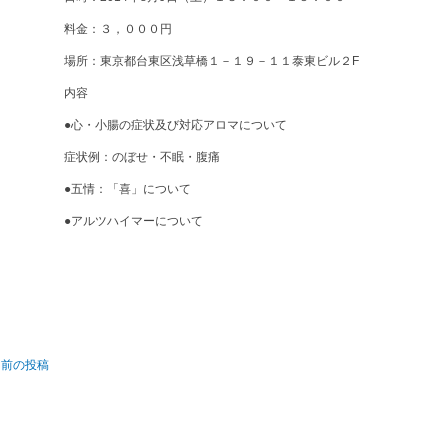
料金：３，０００円
場所：東京都台東区浅草橋１－１９－１１泰東ビル２F
内容
●心・小腸の症状及び対応アロマについて
症状例：のぼせ・不眠・腹痛
●五情：「喜」について
●アルツハイマーについて
前の投稿