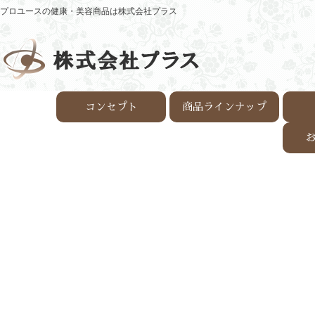
内
プロユースの健康・美容商品は株式会社プラス
容
を
ス
キ
ッ
プ
コンセプト
商品ラインナップ