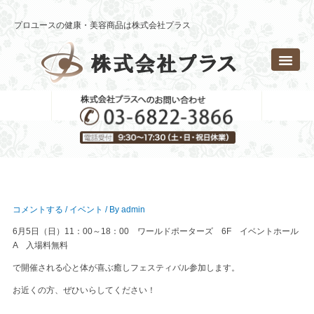
内
容
プロユースの健康・美容商品は株式会社プラス
を
ス
キ
ッ
プ
コメントする
/
イベント
/ By
admin
6月5日（日）11：00～18：00 ワールドポーターズ 6F イベントホール
A 入場料無料
で開催される心と体が喜ぶ癒しフェスティバル参加します。
お近くの方、ぜひいらしてください！